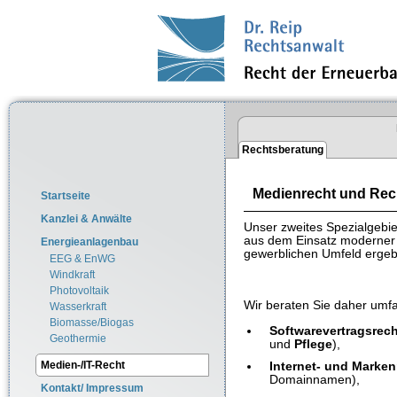
Rechtsberatung
Medienrecht und Rech
Startseite
Kanzlei & Anwälte
Unser zweites Spezialgebi
aus dem Einsatz moderner 
Energieanlagenbau
gewerblichen Umfeld erge
EEG & EnWG
Windkraft
Photovoltaik
Wir beraten Sie daher umf
Wasserkraft
Biomasse/Biogas
Softwarevertragsrech
Geothermie
und
Pflege
),
Medien-/IT-Recht
Internet- und Marken
Domainnamen),
Kontakt/ Impressum