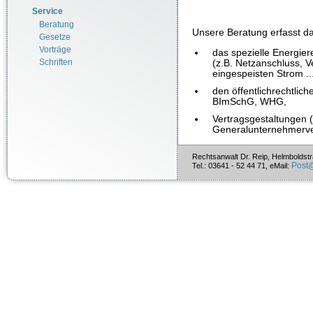
Service
Beratung
Unsere Beratung erfasst d
Gesetze
Vorträge
das spezielle Energi
Schriften
(z.B. Netzanschluss, V
eingespeisten Strom ...
den öffentlichrechtl
BImSchG, WHG,
Vertragsgestaltungen (
Generalunternehmerver
Rechtsanwalt Dr. Reip, Helmboldst
Post
Tel.: 03641 - 52 44 71, eMail: