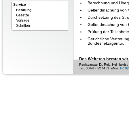
Berechnung und Überp
Service
Beratung
Geltendmachung von V
Gesetze
Durchsetzung des Str
Vorträge
Geltendmachung von K
Schriften
Prüfung der Teilnahm
Gerichtliche Vertretung
Bundesnetzagentur.
Des Weiteren beraten wir
öffentlichen Baurechts
, 
Rechtsanwalt Dr. Reip, Helmboldst
Post
Tel.: 03641 - 52 44 71, eMail:
Raumordnungs- und B
Beantragung notwend
Gerichtliches Erstrei
Gerichtliche Vertretung
Prüfung nachbarschaft
Anlagenspezifisch werde
sonstigen öffentlichen Re
Beantragung notwendi