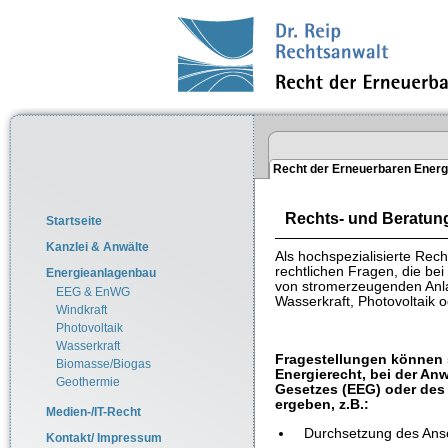
Recht der Erneuerbaren Energ
Rechts- und Beratung
Startseite
Kanzlei & Anwälte
Als hochspezialisierte Rech
rechtlichen Fragen, die be
Energieanlagenbau
von stromerzeugenden Anla
EEG & EnWG
Wasserkraft, Photovoltaik 
Windkraft
Photovoltaik
Wasserkraft
Fragestellungen können s
Biomasse/Biogas
Energierecht, bei der A
Geothermie
Gesetzes (EEG) oder des
ergeben, z.B.:
Medien-/IT-Recht
Durchsetzung des Ans
Kontakt/ Impressum